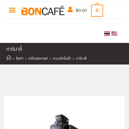
฿
0.00
0
คาริมาลี่
>
สินค้า
>
เครื่องชงกาแฟ
>
ระบบอัตโนมัติ
>
คาริมาลี่