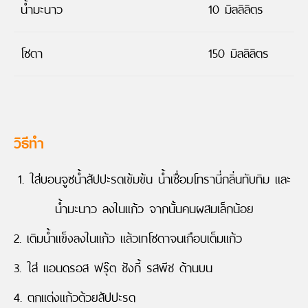
น้ำมะนาว
10 มิลลิลิตร
โซดา
150 มิลลิลิตร
วิธีทำ
1. ใส่บอนจูซน้ำสัปปะรดเข้มข้น น้ำเชื่อมโทรานี่กลิ่นทับทิม และ
น้ำมะนาว ลงในแก้ว จากนั้นคนผสมเล็กน้อย
2. เติมน้ำแข็งลงในแก้ว แล้วเทโซดาจนเกือบเต็มแก้ว
3. ใส่ แอนดรอส ฟรุ๊ต ชังกี้ รสพีช ด้านบน
4. ตกแต่งแก้วด้วยสัปปะรด