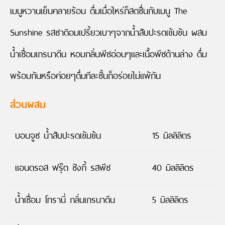
เมนูหวานเย็นคลายร้อน ดื่มเมื่อไหร่ก็สดชื่นกับเมนู The
Sunshine รสชาติอมเปรี้ยวเบาๆจากน้ำสับปะรดเข้มข้น ผสม
น้ำเชื่อมเกรนาดีน หอมกลิ่นพีชอ่อนๆและเนื้อพีชด้านล่าง ดื่ม
พร้อมกันหรือค่อยๆดื่มทีละชั้นก็อร่อยไม่แพ้กัน
ส่วนผสม
บอนจูซ น้ำสับปะรดเข้มข้น
15 มิลลิลิตร
แอนดรอส ฟรุ๊ต ชังกี้ รสพีช
40 มิลลิลิตร
น้ำเชื่อม โทรานี่ กลิ่นเกรนาดีน
5 มิลลิลิตร