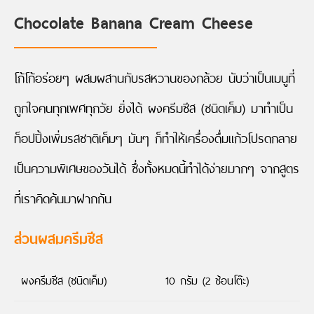
Chocolate Banana Cream Cheese
โก้โก้อร่อยๆ ผสมผสานกับรสหวานของกล้วย นับว่าเป็นเมนูที่
ถูกใจคนทุกเพศทุกวัย ยิ่งได้ ผงครีมชีส (ชนิดเค็ม) มาทำเป็น
ท็อปปิ้งเพิ่มรสชาติเค็มๆ มันๆ ก็ทำให้เครื่องดื่มแก้วโปรดกลาย
เป็นความพิเศษของวันได้ ซึ่งทั้งหมดนี้ทำได้ง่ายมากๆ จากสูตร
ที่เราคิดค้นมาฝากกัน
ส่วนผสมครีมชีส
ผงครีมชีส (ชนิดเค็ม)
10 กรัม (2 ช้อนโต๊ะ)