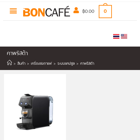
฿
0.00
0
คาพริสต้า
>
สินค้า
>
เครื่องชงกาแฟ
>
ระบบแคปซูล
>
คาพริสต้า