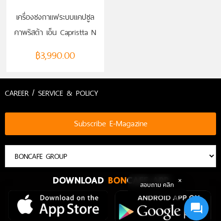
เครื่องชงกาแฟระบบแคปซูล
คาพริสต้า เอ็น Capristta N
Capsule Machine
฿
3,990.00
CAREER / SERVICE & POLICY
Subscribe E-Magazine
DOWNLOAD
BON
CAFE APP
สอบถาม คลิก