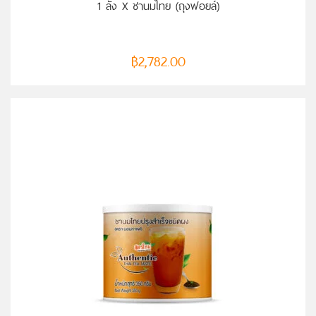
1 ลัง X ชานมไทย (ถุงฟอยล์)
฿
2,782.00