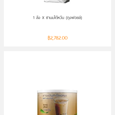
หยิบใส่ตะกร้า
1 ลัง X ชานมไต้หวัน (ถุงฟอยล์)
฿
2,782.00