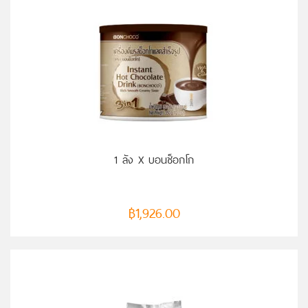
หยิบใส่ตะกร้า
1 ลัง X บอนช็อกโก
฿
1,926.00