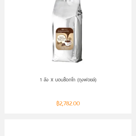
หยิบใส่ตะกร้า
1 ลัง X บอนช็อกโก (ถุงฟอยล์)
฿
2,782.00