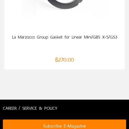
หยิบใส่ตะกร้า
La Marzocco Group Gasket for Linear Mini/GB5 X-S/GS3
฿
270.00
CAREER / SERVICE & POLICY
Subscribe E-Magazine