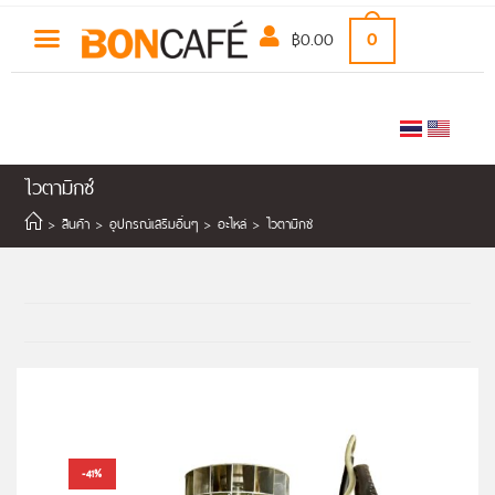
฿
0.00
0
ไวตามิกซ์
>
สินค้า
>
อุปกรณ์เสริมอื่นๆ
>
อะไหล่
>
ไวตามิกซ์
-41%