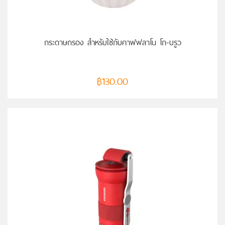
หยิบใส่ตะกร้า
กระดาษกรอง สำหรับใช้กับคาฟฟลาโน โก-บรูว
฿
130.00