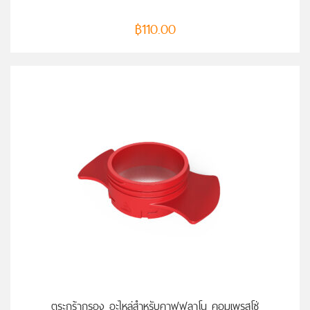
฿
110.00
หยิบใส่ตะกร้า
ตระกร้ากรอง อะไหล่สำหรับคาฟฟลาโน คอมเพรสโซ่