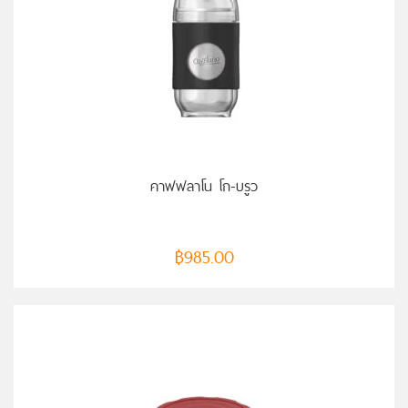
คาฟฟลาโน โก-บรูว
฿
985.00