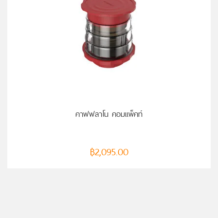
คาฟฟลาโน คอมแพ็คท์
฿
2,095.00