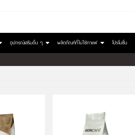
อุปกรณ์เสริมอื่น ๆ
ผลิตภัณฑ์ที่ไม่ใช่กาแฟ
โปรโมชั่น