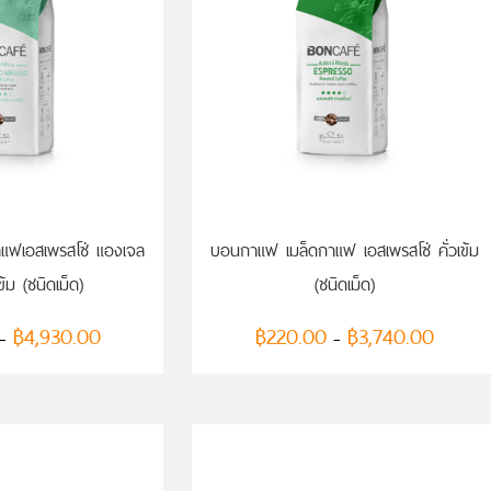
อกรูปแบบ
เลือกรูปแบบ
แฟเอสเพรสโซ่ แองเจล
บอนกาแฟ เมล็ดกาแฟ เอสเพรสโซ่ คั่วเข้ม
เข้ม (ชนิดเม็ด)
(ชนิดเม็ด)
฿
4,930.00
฿
220.00
฿
3,740.00
–
–