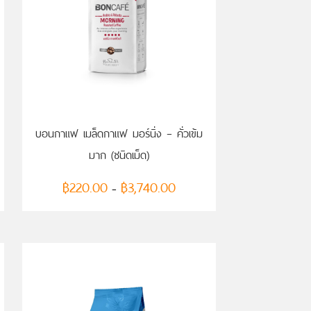
เลือกรูปแบบ
บอนกาแฟ เมล็ดกาแฟ มอร์นิ่ง – คั่วเข้ม
มาก (ชนิดเม็ด)
฿
220.00
฿
3,740.00
–