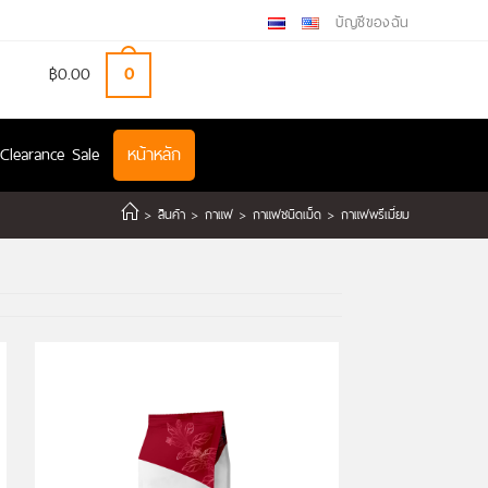
บัญชีของฉัน
฿
0.00
0
Clearance Sale
หน้าหลัก
>
สินค้า
>
กาแฟ
>
กาแฟชนิดเม็ด
>
กาแฟพรีเมี่ยม