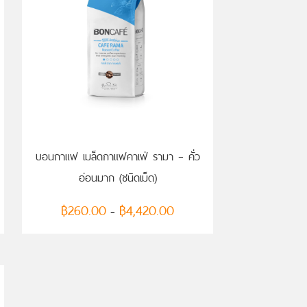
เลือกรูปแบบ
บอนกาแฟ เมล็ดกาแฟคาเฟ่ รามา – คั่ว
อ่อนมาก (ชนิดเม็ด)
฿
260.00
฿
4,420.00
–