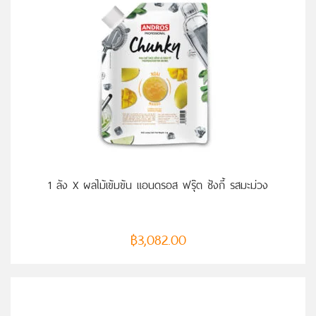
หยิบใส่ตะกร้า
1 ลัง X ผลไม้เข้มข้น แอนดรอส ฟรุ๊ต ชังกี้ รสมะม่วง
฿
3,082.00