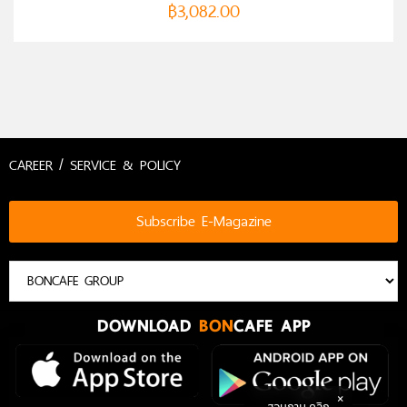
฿
3,082.00
CAREER / SERVICE & POLICY
Subscribe E-Magazine
DOWNLOAD
BON
CAFE APP
สอบถาม คลิก