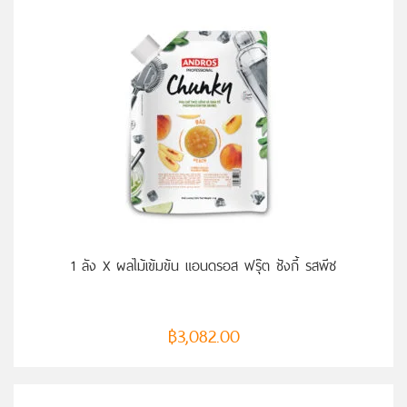
หยิบใส่ตะกร้า
1 ลัง X ผลไม้เข้มข้น แอนดรอส ฟรุ๊ต ชังกี้ รสพีช
฿
3,082.00