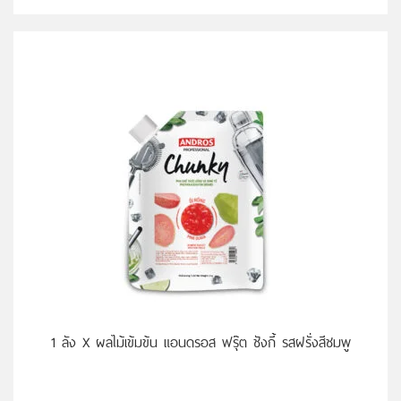
หยิบใส่ตะกร้า
1 ลัง X ผลไม้เข้มข้น แอนดรอส ฟรุ๊ต ชังกี้ รสฝรั่งสีชมพู