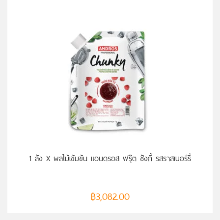
หยิบใส่ตะกร้า
1 ลัง X ผลไม้เข้มข้น แอนดรอส ฟรุ๊ต ชังกี้ รสราสเบอร์รี่
฿
3,082.00