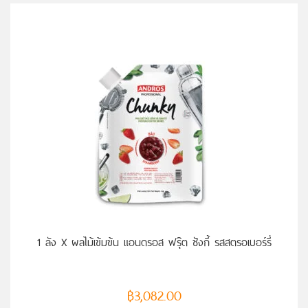
หยิบใส่ตะกร้า
1 ลัง X ผลไม้เข้มข้น แอนดรอส ฟรุ๊ต ชังกี้ รสสตรอเบอร์รี่
฿
3,082.00