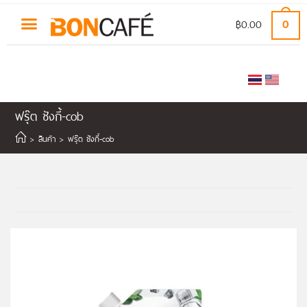
฿
0.00
0
ฟรุ๊ต ชังกี้-cob
>
สินค้า
>
ฟรุ๊ต ชังกี้-cob