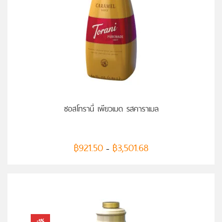
เลือกรูปแบบ
ซอสโทรานี่ เพียวเมด รสคาราเมล
฿
921.50
฿
3,501.68
–
-5%