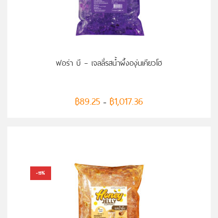
เลือกรูปแบบ
ฟอร่า บี – เจลลี่รสน้ำผึ้งองุ่นเคียวโฮ
฿
89.25
฿
1,017.36
–
-15%