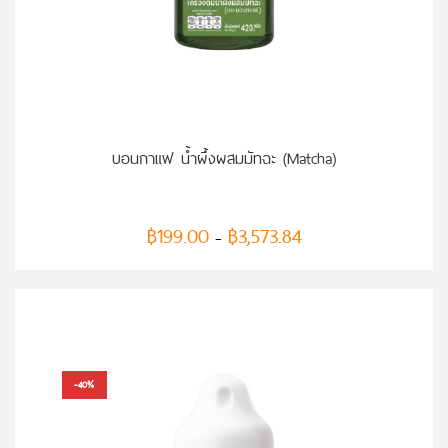
เลือกรูปแบบ
บอนกาแฟ น้ำผึ้งผสมมัทฉะ (Matcha)
฿
199.00
฿
3,573.84
–
-40%