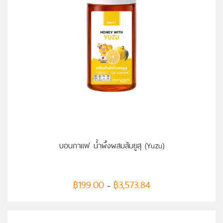
เลือกรูปแบบ
บอนกาแฟ น้ำผึ้งผสมส้มยูสุ (Yuzu)
฿
199.00
฿
3,573.84
–