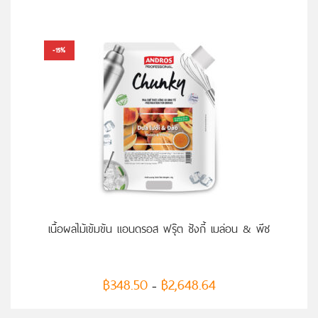
-15%
เนื้อผลไม้เข้มข้น แอนดรอส ฟรุ๊ต ชังกี้ เมล่อน & พีช
฿
348.50
฿
2,648.64
–