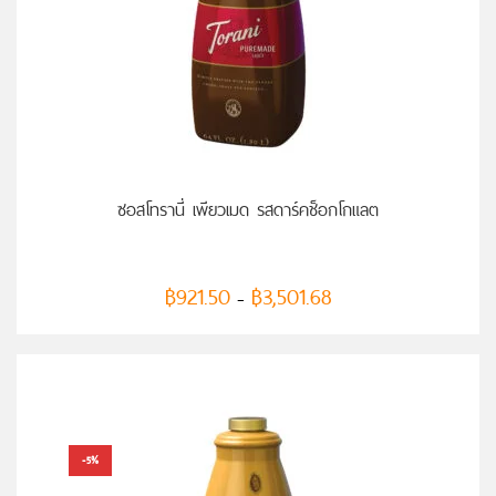
เลือกรูปแบบ
ซอสโทรานี่ เพียวเมด รสดาร์คช็อกโกแลต
฿
921.50
฿
3,501.68
–
-5%