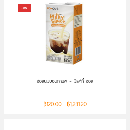
-10%
เลือกรูปแบบ
ซอสนมบอนกาแฟ – มิลค์กี้ ซอส
฿
120.00
฿
1,231.20
–