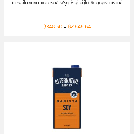
เนื้อผลไม้เข้มข้น แอนดรอส ฟรุ๊ต ชังกี้ ลำไย & ดอกหอมหมื่นลี้
฿
348.50
฿
2,648.64
–