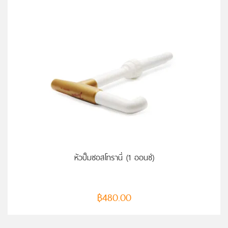
หัวปั๊มซอสโทรานี่ (1 ออนซ์)
฿
480.00