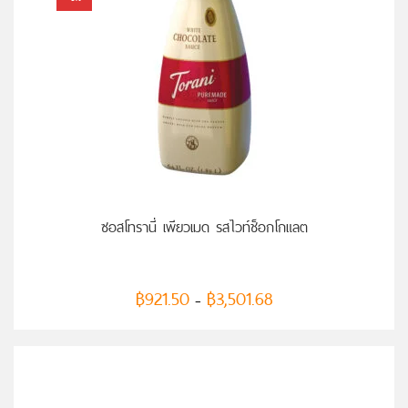
เลือกรูปแบบ
ซอสโทรานี่ เพียวเมด รสไวท์ช็อกโกแลต
฿
921.50
฿
3,501.68
–