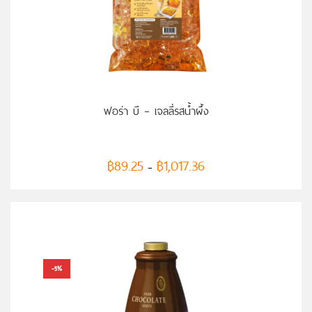
เลือกรูปแบบ
ฟอร่า บี – เจลลี่รสน้ำผึ้ง
฿
89.25
฿
1,017.36
–
-5%