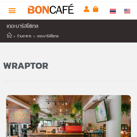
เดอะบาริสโซเทล
>
ร้านอาหาร
>
เดอะบาริสโซเทล
WRAPTOR