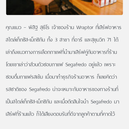
คุณแมว – พิสิฐ สุธีโร เจ้าของร้าน Wraptor ที่เสิร์ฟอาหาร
สไตล์เท็กซัส-เม็กซิกัน ทั้ง 3 สาขา ที่อารี และสุขุมวิท 71 ได้
เล่าถึงแนวทางการเลือกกาแฟที่นำมาเสิร์ฟคู่กับอาหารที่ร้าน
โดยเขาเล่าว่าส่วนตัวชอบกาแฟ Segafredo อยู่แล้ว เพราะ
ชอบดื่มกาแฟรสเข้ม เมื่อมาทำธุรกิจร้านอาหาร ก็เลยคิดว่า
รสชาติของ Segafredo น่าจะเหมาะกับอาหารของทางร้านที่
เป็นสไตล์เท็กซัส-เม็กซิกัน และเมื่อตัดสินใจนำ Segafredo มา
เสิร์ฟที่ร้านแล้ว ก็ได้เสียงตอบรับที่ดีจากลูกค้าตามที่คาดไว้