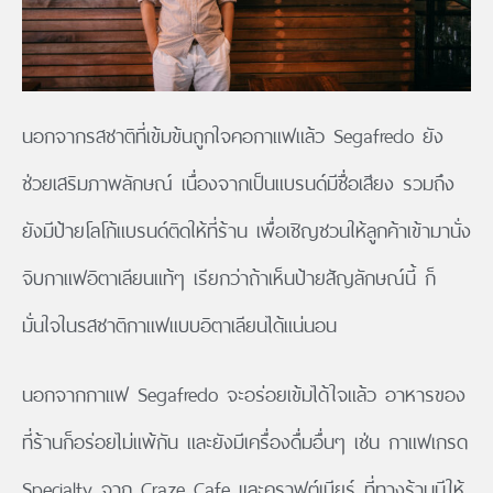
นอกจากรสชาติที่เข้มข้นถูกใจคอกาแฟแล้ว Segafredo ยัง
ช่วยเสริมภาพลักษณ์ เนื่องจากเป็นแบรนด์มีชื่อเสียง รวมถึง
ยังมีป้ายโลโก้แบรนด์ติดให้ที่ร้าน เพื่อเชิญชวนให้ลูกค้าเข้ามานั่ง
จิบกาแฟอิตาเลียนแท้ๆ เรียกว่าถ้าเห็นป้ายสัญลักษณ์นี้ ก็
มั่นใจในรสชาติกาแฟแบบอิตาเลียนได้แน่นอน
นอกจากกาแฟ Segafredo จะอร่อยเข้มได้ใจแล้ว อาหารของ
ที่ร้านก็อร่อยไม่แพ้กัน และยังมีเครื่องดื่มอื่นๆ เช่น กาแฟเกรด
Specialty จาก Craze Cafe และคราฟต์เบียร์ ที่ทางร้านมีให้