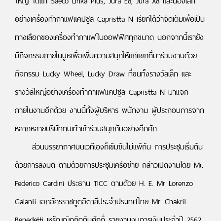
ใหญ่ ได้แก่ Saeco Lirika Plus, Jura E8, Jura X8 และน้องเล็ก
อย่างเครื่องทำกาแฟแคปซูล Capristta N เรียกได้ว่าจัดเต็มเพื่อเป็น
ทางเลือกของเครื่องทำกาแฟในออฟฟิศทุกขนาด นอกจากนี้เรายัง
มีกิจกรรมภายในบูธเพื่อเพิ่มความสนุกให้แก่แขกที่มาร่วมงานด้วย
กิจกรรม Lucky Wheel, Lucky Draw ที่ขนทั้งรางวัลเล็ก และ
รางวัลใหญ่อย่างเครื่องทำกาแฟแคปซูล Capristta N มาแจก
ภายในงานอีกด้วย งานนี้ทั้งผู้บริหาร พนักงาน ผู้ประกอบการจาก
หลากหลายบริษัทตบเท้าเข้าร่วมสนุกกันอย่างคึกคัก
ส่วนบรรยากาศบนเวทีเองก็เข้มข้นไม่แพ้กัน การประชุมเริ่มต้น
ด้วยการลงมติ ตามด้วยการประชุมเครือข่าย กล่าวเปิดงานโดย Mr.
Federico Cardini ประธาน TICC ตามด้วย H. E. Mr Lorenzo
Galanti เอกอัครราชทูตอิตาลีประจำประเทศไทย Mr. Chakrit
Benedetti เหรัญญิกกิตติมศักดิ์ รายงานงบการเงินประจำปี 2562